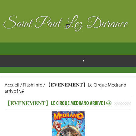
Accueil
/
Flash info
/
【𝐄́𝐕𝐄́𝐍𝐄𝐌𝐄𝐍𝐓】Le Cirque Medrano
arrive ! 🤩
【𝐄́𝐕𝐄́𝐍𝐄𝐌𝐄𝐍𝐓】LE CIRQUE MEDRANO ARRIVE ! 🤩