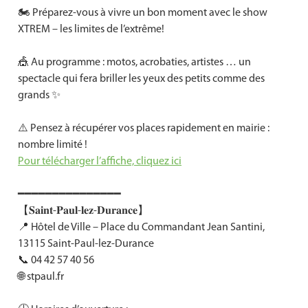
🏍 Préparez-vous à vivre un bon moment avec le show
XTREM – les limites de l’extrême!
🎪 Au programme : motos, acrobaties, artistes … un
spectacle qui fera briller les yeux des petits comme des
grands ✨
⚠️ Pensez à récupérer vos places rapidement en mairie :
nombre limité !
Pour télécharger l’affiche, cliquez ici
━━━━━━━━━━━━━━━
【𝐒𝐚𝐢𝐧𝐭-𝐏𝐚𝐮𝐥-𝐥𝐞𝐳-𝐃𝐮𝐫𝐚𝐧𝐜𝐞】
📍 Hôtel de Ville – Place du Commandant Jean Santini,
13115 Saint-Paul-lez-Durance
📞 04 42 57 40 56
🌐 stpaul.fr