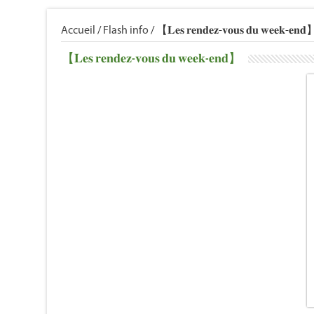
Accueil
/
Flash info
/
【𝐋𝐞𝐬 𝐫𝐞𝐧𝐝𝐞𝐳-𝐯𝐨𝐮𝐬 𝐝𝐮 𝐰𝐞𝐞𝐤-𝐞𝐧
【𝐋𝐞𝐬 𝐫𝐞𝐧𝐝𝐞𝐳-𝐯𝐨𝐮𝐬 𝐝𝐮 𝐰𝐞𝐞𝐤-𝐞𝐧𝐝】