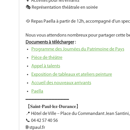
👧 Activités pour les enfants
🎭 Représentation théâtrale en soirée
🥘 Repas Paella à partir de 12h, accompagné d’un spec
Nous vous attendons nombreux pour partager cette bell
Documents à télécharger
:
Programme des Journées du Patrimoine de Pays
Pièce de théâtre
Appel à talents
Exposition de tableaux et ateliers peinture
Accueil des nouveaux arrivants
Paella
━━━━━━━━━━━━━━━
【𝐒𝐚𝐢𝐧𝐭-𝐏𝐚𝐮𝐥-𝐥𝐞𝐳-𝐃𝐮𝐫𝐚𝐧𝐜𝐞】
📍 Hôtel de Ville – Place du Commandant Jean Santini
📞 04 42 57 40 56
🌐 stpaul.fr