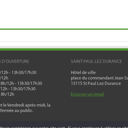
)
S D’OUVERTURE
SAINT PAUL LEZ DURANCE
h/12h - 13h30/17h30
Hôtel de ville
h/12h
place du commandant Jean Sa
: 8h/12h - 13h30/17h30
13115 St Paul Lez Durance
h/12h - 13h30/17h30
: 8h/12h
Envoyer un email
t le Vendredi après-midi, la
 fermée au public.