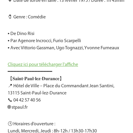
🔸 Date de sortie en salle : 13 février 1975 / Durée : 1h 43min
🧷 Genre : Comédie
▪️ De Dino Risi
▪️ Par Agenore Incrocci, Furio Scarpelli
▪️ Avec Vittorio Gassman, Ugo Tognazzi, Yvonne Furneaux
Cliquez ici pour télécharger l’affiche
━━━━━━━━━━━━━━━
【𝐒𝐚𝐢𝐧𝐭-𝐏𝐚𝐮𝐥-𝐥𝐞𝐳-𝐃𝐮𝐫𝐚𝐧𝐜𝐞】
📍 Hôtel de Ville – Place du Commandant Jean Santini,
13115 Saint-Paul-lez-Durance
📞 04 42 57 40 56
🌐 stpaul.fr
🕓 Horaires d’ouverture :
Lundi, Mercredi, Jeudi : 8h-12h / 13h30-17h30