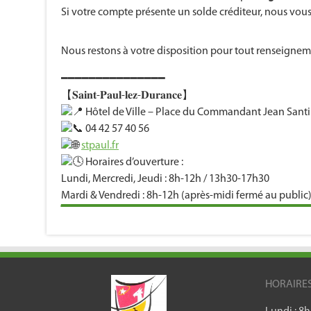
Si votre compte présente un solde créditeur, nous vou
Nous restons à votre disposition pour tout renseigne
━━━━━━━━━━━━━━━
【𝐒𝐚𝐢𝐧𝐭-𝐏𝐚𝐮𝐥-𝐥𝐞𝐳-𝐃𝐮𝐫𝐚𝐧𝐜𝐞】
Hôtel de Ville – Place du Commandant Jean Santi
04 42 57 40 56
stpaul.fr
Horaires d’ouverture :
Lundi, Mercredi, Jeudi : 8h-12h / 13h30-17h30
Mardi & Vendredi : 8h-12h (après-midi fermé au public
HORAIRE