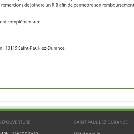
s remercions de joindre un RIB afin de permettre son remboursement
ment complémentaire.
ni, 13115 Saint-Paul-lez-Durance
)
S D’OUVERTURE
SAINT PAUL LEZ DURANCE