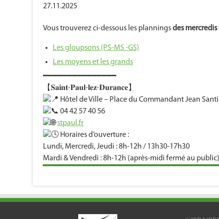
27.11.2025
Vous trouverez ci-dessous les plannings
des mercredis
Les gloupsons (PS-MS -GS)
Les moyens et les grands
━━━━━━━━━━━━━━━
【𝐒𝐚𝐢𝐧𝐭-𝐏𝐚𝐮𝐥-𝐥𝐞𝐳-𝐃𝐮𝐫𝐚𝐧𝐜𝐞】
Hôtel de Ville – Place du Commandant Jean Santi
04 42 57 40 56
stpaul.fr
Horaires d’ouverture :
Lundi, Mercredi, Jeudi : 8h-12h / 13h30-17h30
Mardi & Vendredi : 8h-12h (après-midi fermé au public