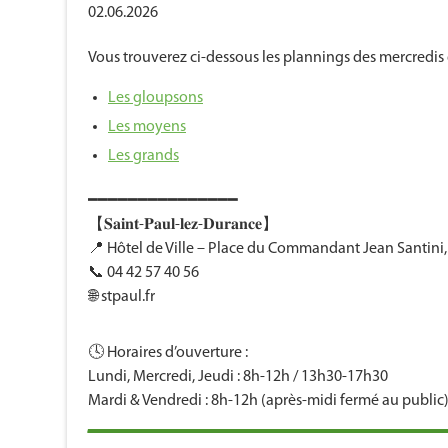
02.06.2026
Vous trouverez ci-dessous les plannings des mercredis du
Les gloupsons
Les moyens
Les grands
━━━━━━━━━━━━━━━
【𝐒𝐚𝐢𝐧𝐭-𝐏𝐚𝐮𝐥-𝐥𝐞𝐳-𝐃𝐮𝐫𝐚𝐧𝐜𝐞】
📍 Hôtel de Ville – Place du Commandant Jean Santini
📞 04 42 57 40 56
🌐 stpaul.fr
🕓 Horaires d’ouverture :
Lundi, Mercredi, Jeudi : 8h-12h / 13h30-17h30
Mardi & Vendredi : 8h-12h (après-midi fermé au public