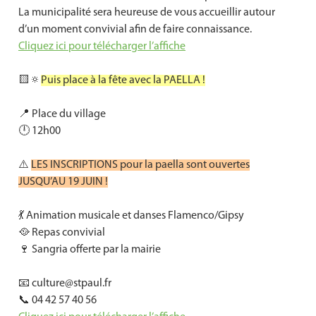
La municipalité sera heureuse de vous accueillir autour
d’un moment convivial afin de faire connaissance.
Cliquez ici pour télécharger l’affiche
🟨🔅
Puis place à la fête avec la PAELLA !
📍 Place du village
🕛 12h00
⚠️
LES INSCRIPTIONS pour la paella sont ouvertes
JUSQU’AU 19 JUIN !
💃 Animation musicale et danses Flamenco/Gipsy
🥘 Repas convivial
🍷 Sangria offerte par la mairie
📧 culture@stpaul.fr
📞 04 42 57 40 56