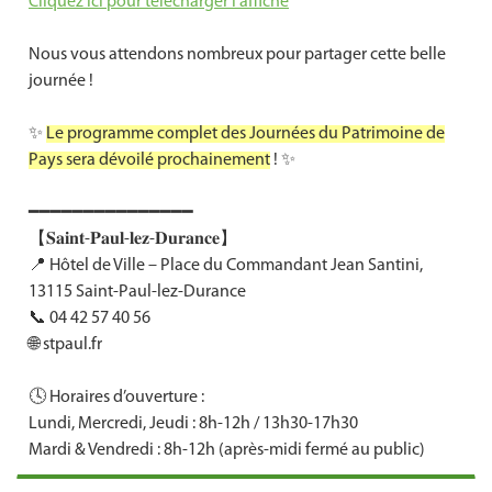
Cliquez ici pour télécharger l’affiche
Nous vous attendons nombreux pour partager cette belle
journée !
✨
Le programme complet des Journées du Patrimoine de
Pays sera dévoilé prochainement
! ✨
━━━━━━━━━━━━━━━
【𝐒𝐚𝐢𝐧𝐭-𝐏𝐚𝐮𝐥-𝐥𝐞𝐳-𝐃𝐮𝐫𝐚𝐧𝐜𝐞】
📍 Hôtel de Ville – Place du Commandant Jean Santini,
13115 Saint-Paul-lez-Durance
📞 04 42 57 40 56
🌐 stpaul.fr
🕓 Horaires d’ouverture :
Lundi, Mercredi, Jeudi : 8h-12h / 13h30-17h30
Mardi & Vendredi : 8h-12h (après-midi fermé au public)