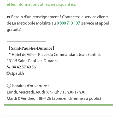
et les informations utiles, en cliquant ici.
☎️ Besoin d’un renseignement ? Contactez le service clients
de La Métropole Mobilité au
0 800 713 137
(
service et appel
gratuits).
━━━━━━━━━━━━━━━
【𝐒𝐚𝐢𝐧𝐭-𝐏𝐚𝐮𝐥-𝐥𝐞𝐳-𝐃𝐮𝐫𝐚𝐧𝐜𝐞】
📍 Hôtel de Ville – Place du Commandant Jean Santini,
13115 Saint-Paul-lez-Durance
📞 04 42 57 40 56
🌐 stpaul.fr
🕓 Horaires d’ouverture :
Lundi, Mercredi, Jeudi : 8h-12h / 13h30-17h30
Mardi & Vendredi : 8h-12h (après-midi fermé au public)