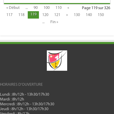
« Début
...
90
100
110
«
Page 119 sur 326
119
117
118
120
121
»
130
140
150
...
Fin »
HORAIRES D’OUVERTURE
Lundi : 8h/12h - 13h30/17h30
Mardi : 8h/12h
Mercredi : 8h/12h - 13h30/17h30
Jeudi : 8h/12h - 13h30/17h30