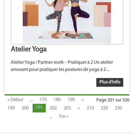
Atelier Yoga
Atelier Yoga / Partner work – Pratiquer à 2 Un atelier
amusant pour pratiquer les postures de yoga à 2 ...
Plus d'info
« Début
...
170
180
190
«
Page 201 sur 326
201
199
200
202
203
»
210
220
230
...
Fin »