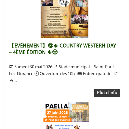
【ÉVÉNEMENT】🤠🌵 COUNTRY WESTERN DAY
– 4ÈME ÉDITION 🌵🤠
📅 Samedi 30 mai 2026 📍 Stade municipal – Saint-Paul-
Lez-Durance 🕙 Ouverture dès 10h 🎟️ Entrée gratuite 🐴
🎶 ...
Plus d'info