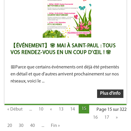
【ÉVÉNEMENT】🌸 MAI À SAINT-PAUL : TOUS
VOS RENDEZ-VOUS EN UN COUP D’ŒIL ! 🌸
📅Parce que certains événements ont déjà été présentés
en détail et que d’autres arrivent prochainement sur nos
réseaux, voici le ...
Plus d'info
15
« Début
...
10
«
13
14
Page 15 sur 322
16
17
»
20
30
40
...
Fin »