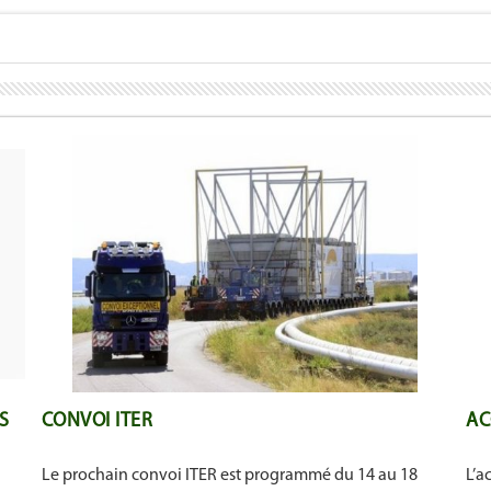
S
CONVOI ITER
AC
Le prochain convoi ITER est programmé du 14 au 18
L’a