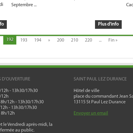
di
Septembre ...
Cad
fo
Plus d'info
192
193
194
»
200
210
220
...
Fin »
S D’OUVERTURE
SAINT PAUL LEZ DURANCE
h/12h - 13h30/17h30
Hôtel de ville
h/12h
place du commandant Jean Sa
: 8h/12h - 13h30/17h30
13115 St Paul Lez Durance
h/12h - 13h30/17h30
: 8h/12h
Envoyer un email
t le Vendredi après-midi, la
 fermée au public.