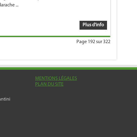
arache ...
Plus d'info
Page 192 sur 322
MENTIONS LÉGALES
PLAN DU SITE
ntini