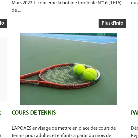
Mars 2022. Il concerne la bobine toroïdale N°16 (TF16),
ouv
de ...
fo
Plus d'info
R
COURS DE TENNIS
PA
L’APOAES envisage de mettre en place des cours de
Déc
e
tennis pour adultes et enfants à partir du mois de
Rej