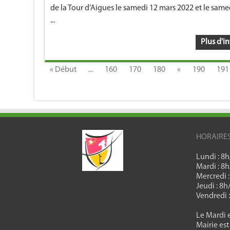
de la Tour d’Aigues le samedi 12 mars 2022 et le same
...
Plus d'in
« Début
...
160
170
180
«
190
191
HORAIRE
Lundi : 8
Mardi : 8
Mercredi 
Jeudi : 8
Vendredi 
Le Mardi e
Mairie est