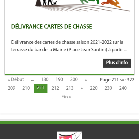
DÉLIVRANCE CARTES DE CHASSE
Délivrance des cartes de chasse saison 2021-2022 sur la
terrasse du bar de la Mairie (Place Jean Santini) à partir ...
Plus d'info
« Début
...
180
190
200
«
Page 211 sur 322
211
209
210
212
213
»
220
230
240
...
Fin »