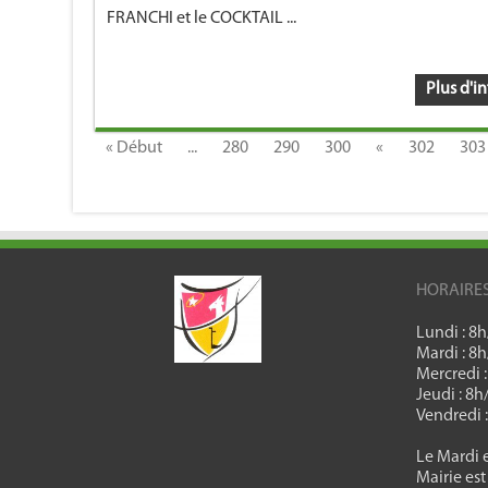
FRANCHI et le COCKTAIL ...
Plus d'in
« Début
...
280
290
300
«
302
303
HORAIRE
Lundi : 8
Mardi : 8
Mercredi 
Jeudi : 8
Vendredi 
Le Mardi e
Mairie est