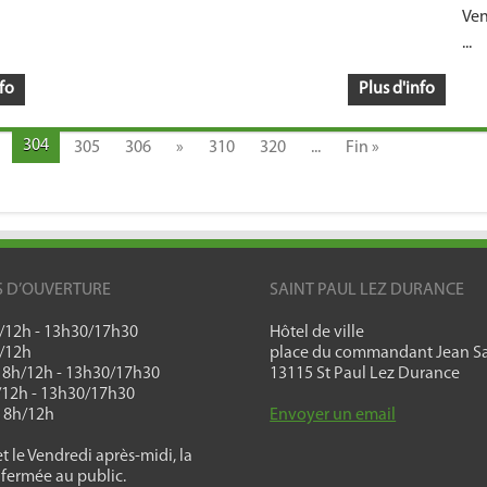
Ven
...
fo
Plus d'info
304
305
306
»
310
320
...
Fin »
S D’OUVERTURE
SAINT PAUL LEZ DURANCE
h/12h - 13h30/17h30
Hôtel de ville
h/12h
place du commandant Jean Sa
: 8h/12h - 13h30/17h30
13115 St Paul Lez Durance
h/12h - 13h30/17h30
: 8h/12h
Envoyer un email
t le Vendredi après-midi, la
 fermée au public.