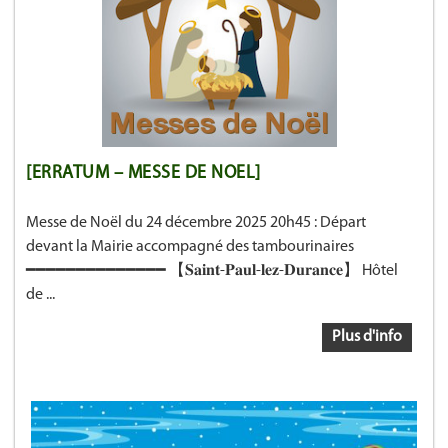
[ERRATUM – MESSE DE NOEL]
Messe de Noël du 24 décembre 2025 20h45 : Départ
devant la Mairie accompagné des tambourinaires
━━━━━━━━━━━━━━ 【𝐒𝐚𝐢𝐧𝐭-𝐏𝐚𝐮𝐥-𝐥𝐞𝐳-𝐃𝐮𝐫𝐚𝐧𝐜𝐞】 Hôtel
de ...
Plus d'info