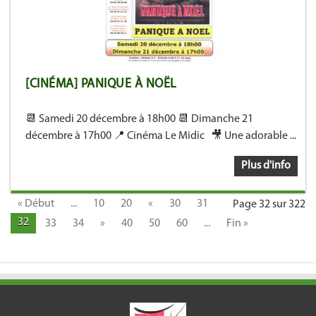
[CINÉMA] PANIQUE À NOËL
📆 Samedi 20 décembre à 18h00 📆 Dimanche 21
décembre à 17h00 📍 Cinéma Le Midic 🎥 Une adorable ...
Plus d'info
« Début
...
10
20
«
30
31
Page 32 sur 322
32
33
34
»
40
50
60
...
Fin »