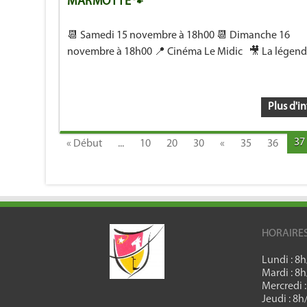
MARMOTTE🐾
📆 Samedi 15 novembre à 18h00 📆 Dimanche 16
novembre à 18h00 📍 Cinéma Le Midic 🎥 La légende 
Plus d'in
37
« Début
...
10
20
30
«
35
36
HORAIRE
Lundi : 8
Mardi : 8
Mercredi 
Jeudi : 8