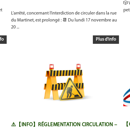
🎲 
et
pet
L’arrêté, concernant l’interdiction de circuler dans la rue
du Martinet, est prolongé : 📆 Du lundi 17 novembre au
20 ...
fo
Plus d'info
【C
⚠️【INFO】RÉGLEMENTATION CIRCULATION –