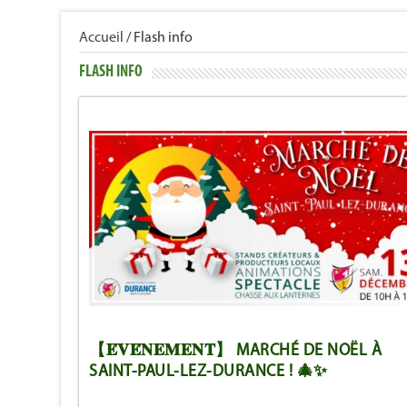
Accueil
/
Flash info
FLASH INFO
【𝐄́𝐕𝐄́𝐍𝐄𝐌𝐄𝐍𝐓】 MARCHÉ DE NOËL À
SAINT-PAUL-LEZ-DURANCE ! 🎄✨