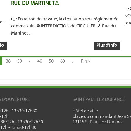
RUE DU MARTINET⚠️
Le 
NOV
👉 En raison de travaux, la circulation sera réglementée
...
l’or
comme suit : ⛔️ INTERDICTION de CIRCULER 📍 Rue du
Martinet ...
fo
Plus d'info
38
39
»
40
50
60
...
Fin »
S D’OUVERTURE
SAINT PAUL LEZ DURANCE
h/12h - 13h30/17h30
Hôtel de ville
h/12h
place du commandant Jean Sa
: 8h/12h - 13h30/17h30
13115 St Paul Lez Durance
h/12h - 13h30/17h30