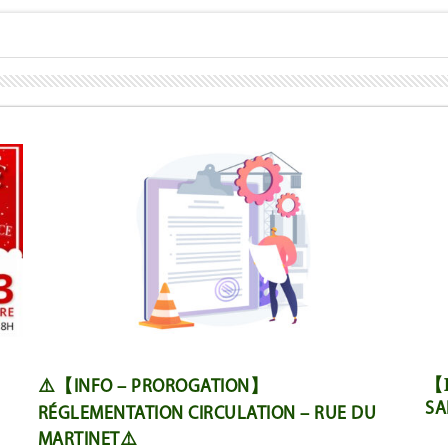
【
⚠️【INFO – PROROGATION】
SA
RÉGLEMENTATION CIRCULATION – RUE DU
MARTINET⚠️