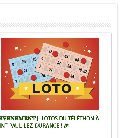
́𝐕𝐄́𝐍𝐄𝐌𝐄𝐍𝐓】LOTOS DU TÉLÉTHON À
INT-PAUL-LEZ-DURANCE ! 🎉