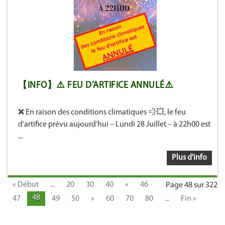
【INFO】⚠️ FEU D’ARTIFICE ANNULÉ⚠️
❌ En raison des conditions climatiques 💨💥, le feu
d’artifice prévu aujourd’hui – Lundi 28 Juillet – à 22h00 est
...
Plus d'info
« Début
...
20
30
40
«
46
Page 48 sur 322
48
47
49
50
»
60
70
80
...
Fin »