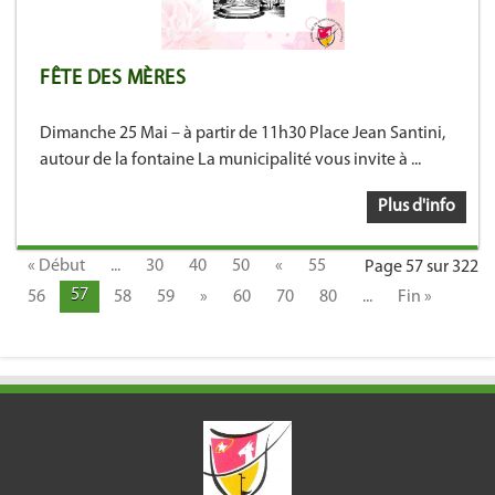
FÊTE DES MÈRES
Dimanche 25 Mai – à partir de 11h30 Place Jean Santini,
autour de la fontaine La municipalité vous invite à ...
Plus d'info
« Début
...
30
40
50
«
55
Page 57 sur 322
57
56
58
59
»
60
70
80
...
Fin »