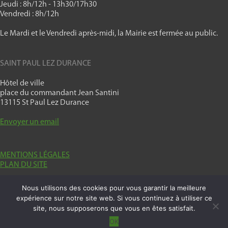
Jeudi : 8h/12h - 13h30/17h30
Vendredi : 8h/12h
Le Mardi et le Vendredi après-midi, la Mairie est fermée au public.
SAINT PAUL LEZ DURANCE
Hôtel de ville
place du commandant Jean Santini
13115 St Paul Lez Durance
Envoyer un email
MENTIONS LÉGALES
PLAN DU SITE
Nous utilisons des cookies pour vous garantir la meilleure
expérience sur notre site web. Si vous continuez à utiliser ce
© Copyright 2026, All Rights Reserved.
site, nous supposerons que vous en êtes satisfait.
OK
Création de site, référencement Azur Consulting