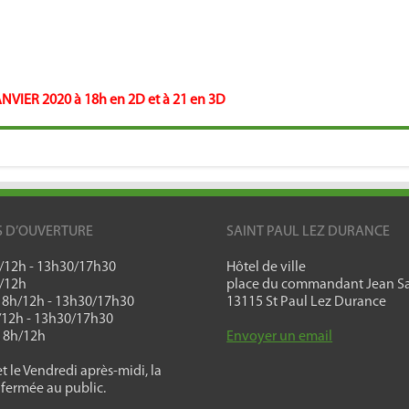
NVIER 2020 à 18h en 2D et à 21 en 3D
S D’OUVERTURE
SAINT PAUL LEZ DURANCE
h/12h - 13h30/17h30
Hôtel de ville
h/12h
place du commandant Jean Sa
: 8h/12h - 13h30/17h30
13115 St Paul Lez Durance
h/12h - 13h30/17h30
: 8h/12h
Envoyer un email
t le Vendredi après-midi, la
 fermée au public.