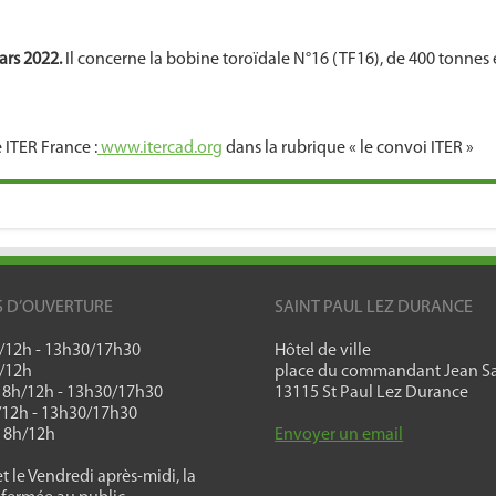
ars 2022.
Il concerne la bobine toroïdale N°16 (TF16), de 400 tonnes
 ITER France :
www.itercad.org
dans la rubrique « le convoi ITER »
S D’OUVERTURE
SAINT PAUL LEZ DURANCE
h/12h - 13h30/17h30
Hôtel de ville
h/12h
place du commandant Jean Sa
: 8h/12h - 13h30/17h30
13115 St Paul Lez Durance
h/12h - 13h30/17h30
: 8h/12h
Envoyer un email
t le Vendredi après-midi, la