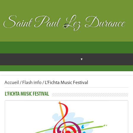
Accueil
/
Flash info
/
L’Fichta Music Festival
L’FICHTA MUSIC FESTIVAL