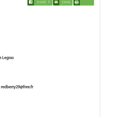
0
SHARE
EMAIL
IMPRIMER
e Legras
:
redberry29@free.fr