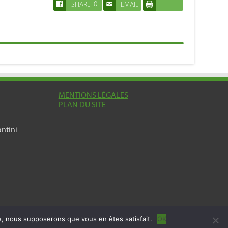
0
SHARE
EMAIL
IMPRIMER
MENTIONS LÉGALES
PLAN DU SITE
ntini
te, nous supposerons que vous en êtes satisfait.
OK
© Copyright 2026, All Rights Reserved.