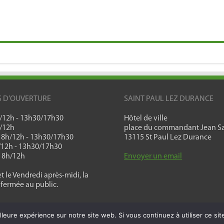
S D’OUVERTURE
SAINT PAUL LEZ DURANCE
h/12h - 13h30/17h30
Hôtel de ville
h/12h
place du commandant Jean Sa
: 8h/12h - 13h30/17h30
13115 St Paul Lez Durance
h/12h - 13h30/17h30
: 8h/12h
Envoyer un email
t le Vendredi après-midi, la
 fermée au public.
lleure expérience sur notre site web. Si vous continuez à utiliser ce si