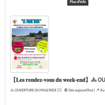
Plus d'info
【𝐋𝐞𝐬 𝐫𝐞𝐧𝐝𝐞𝐳-𝐯𝐨𝐮𝐬 𝐝𝐮 𝐰𝐞𝐞𝐤-𝐞𝐧
🚴 OUVERTURE DU PAUL’RIDE 🚴‍♀ 📆 Dès aujourd’hui ! 📍 Au s