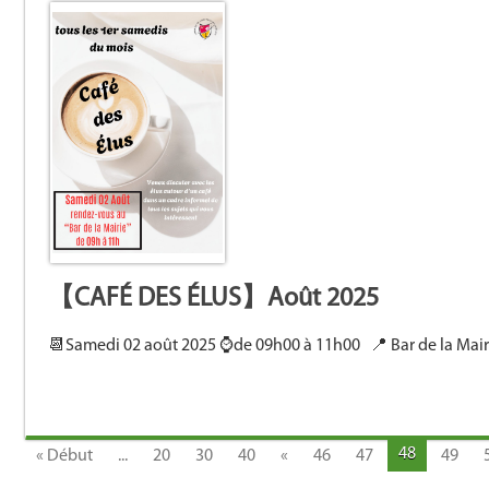
【CAFÉ DES ÉLUS】Août 2025
📆Samedi 02 août 2025 ⌚de 09h00 à 11h00 📍 Bar de la Mairie
48
« Début
...
20
30
40
«
46
47
49