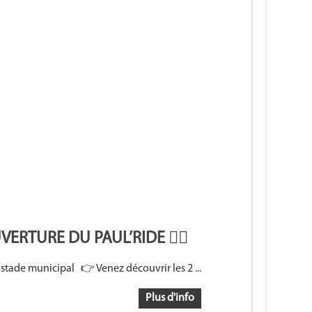
𝐝】🚴 OUVERTURE DU PAUL’RIDE 🚴‍♀
tade municipal 👉 Venez découvrir les 2 ...
Plus d'info