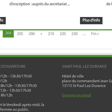
d’inscription : auprès du secrétariat ...
de 
fo
Plus d'info
204
205
206
»
210
220
230
...
Fin »
S D’OUVERTURE
SAINT PAUL LEZ DURANCE
h/12h - 13h30/17h30
Hôtel de ville
h/12h
place du commandant Jean Sa
: 8h/12h - 13h30/17h30
13115 St Paul Lez Durance
h/12h - 13h30/17h30
: 8h/12h
Envoyer un email
t le Vendredi après-midi, la
 fermée au public.