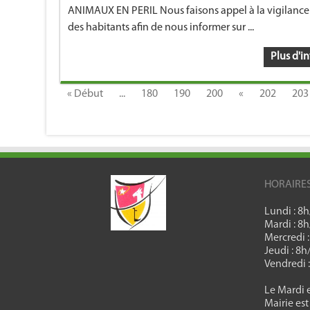
ANIMAUX EN PERIL Nous faisons appel à la vigilance
des habitants afin de nous informer sur ...
Plus d'in
« Début
...
180
190
200
«
202
203
HORAIRE
Lundi : 8
Mardi : 8
Mercredi 
Jeudi : 8
Vendredi 
Le Mardi e
Mairie est