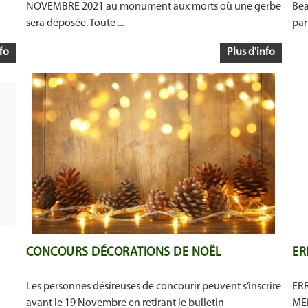
NOVEMBRE 2021 au monument aux morts où une gerbe
Bea
sera déposée. Toute ...
part
fo
Plus d'info
CONCOURS DÉCORATIONS DE NOËL
ER
Les personnes désireuses de concourir peuvent s’inscrire
ERR
avant le 19 Novembre en retirant le bulletin
MER